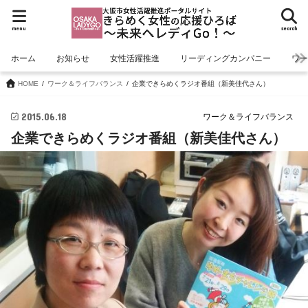
menu
search
ホーム
お知らせ
女性活躍推進
リーディングカンパニー
ワ
HOME
ワーク＆ライフバランス
企業できらめくラジオ番組（新美佳代さん）
2015.06.18
ワーク＆ライフバランス
企業できらめくラジオ番組（新美佳代さん）