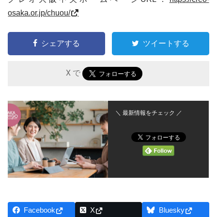
osaka.or.jp/chuou/
シェアする
ツイートする
X で
＼ 最新情報をチェック ／
Facebook
X
Bluesky