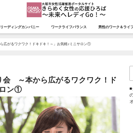
リーディングカンパニー
ワークライフバランス
男性のワーク＆ライ
援会議
リーディングカンパニー
認証状況
市長表彰
平成26年度市長表彰
平成27年度市長表彰
平成28年度市長表彰
平成29年度市長表彰
平成30年度市長表彰
令和元年度市長表彰
令和２年度市長表彰
令和３年度市長表彰
令和４年度市長表彰
令和５年度市長表彰
令和６年度市長表彰
令和７年度市長表彰
ら広がるワクワク！ドキドキ！～」お気軽♪ミニサロン①
り会 ～本から広がるワクワク！ド
ロン①
オ