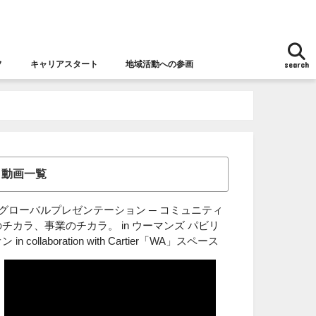
フ
キャリアスタート
地域活動への参画
search
地域活動への参画
女性チャレンジ応援拠点とは
女性の視点からの防災
動画一覧
■グローバルプレゼンテーション ─ コミュニティ
のチカラ、事業のチカラ。 in ウーマンズ パビリ
ン in collaboration with Cartier「WA」スペース