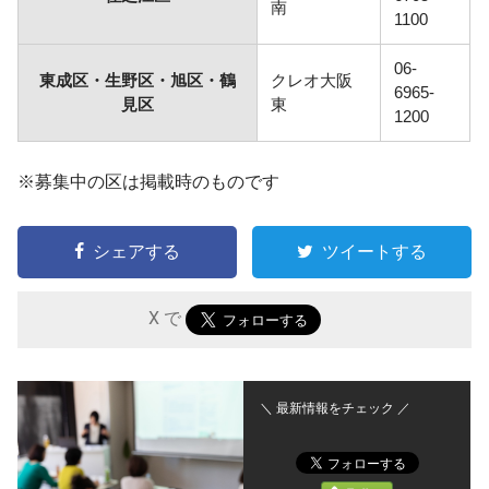
南
1100
06-
東成区・生野区・旭区・鶴
クレオ大阪
6965-
見区
東
1200
※募集中の区は掲載時のものです
シェアする
ツイートする
X で
＼ 最新情報をチェック ／