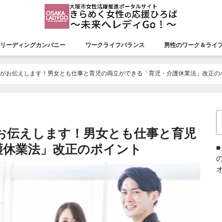
リーディングカンパニー
ワークライフバランス
男性のワーク＆ライ
援会議
リーディングカンパニー
認証状況
市長表彰
平成26年度市長表彰
平成27年度市長表彰
平成28年度市長表彰
平成29年度市長表彰
平成30年度市長表彰
令和元年度市長表彰
令和２年度市長表彰
令和３年度市長表彰
令和４年度市長表彰
令和５年度市長表彰
令和６年度市長表彰
令和７年度市長表彰
トがお伝えします！男女とも仕事と育児の両立ができる「育児・介護休業法」改正の
お伝えします！男女とも仕事と育児
護休業法」改正のポイント
オ