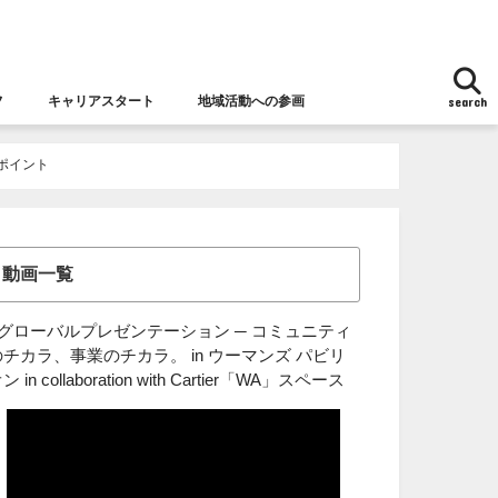
フ
キャリアスタート
地域活動への参画
search
地域活動への参画
女性チャレンジ応援拠点とは
女性の視点からの防災
ポイント
動画一覧
■グローバルプレゼンテーション ─ コミュニティ
のチカラ、事業のチカラ。 in ウーマンズ パビリ
ン in collaboration with Cartier「WA」スペース