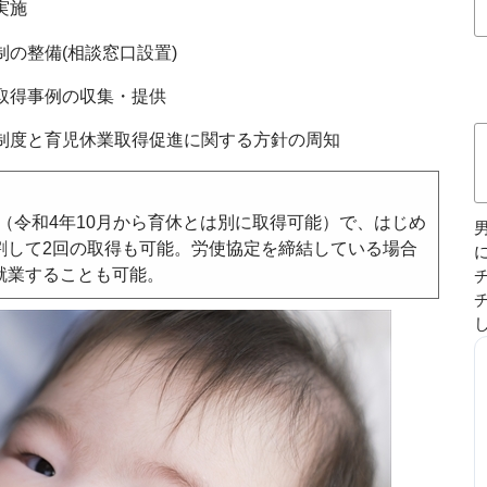
実施
制の整備(相談窓口設置)
取得事例の収集・提供
休制度と育児休業取得促進に関する方針の周知
能（令和4年10月から育休とは別に取得可能）で、はじめ
割して2回の取得も可能。労使協定を締結している場合
就業することも可能。