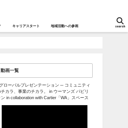
フ
キャリアスタート
地域活動への参画
search
地域活動への参画
女性チャレンジ応援拠点とは
女性の視点からの防災
動画一覧
■グローバルプレゼンテーション ─ コミュニティ
のチカラ、事業のチカラ。 in ウーマンズ パビリ
ン in collaboration with Cartier「WA」スペース