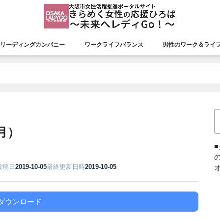
リーディングカンパニー
ワークライフバランス
男性のワーク＆ライ
援会議
リーディングカンパニー
認証状況
市長表彰
平成26年度市長表彰
平成27年度市長表彰
平成28年度市長表彰
平成29年度市長表彰
平成30年度市長表彰
令和元年度市長表彰
令和２年度市長表彰
令和３年度市長表彰
令和４年度市長表彰
令和５年度市長表彰
令和６年度市長表彰
令和７年度市長表彰
月）
投稿日
2019-10-05
最終更新日時
2019-10-05
オ
ダウンロード