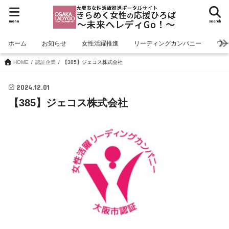
menu
search
ホーム
お知らせ
女性活躍推進
リーディングカンパニー
ワ
HOME
認証企業
【385】ジェコス株式会社
2024.12.01
【385】ジェコス株式会社