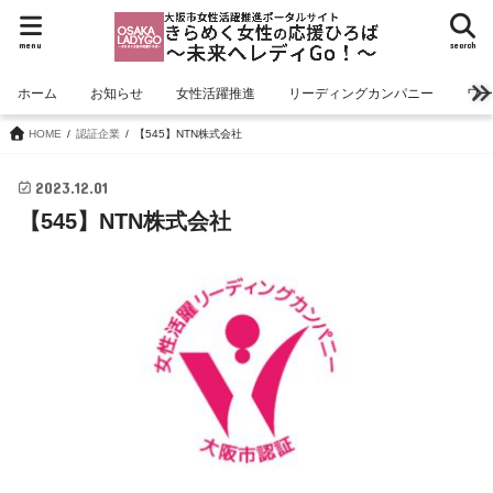
menu
search
ホーム
お知らせ
女性活躍推進
リーディングカンパニー
ワ
HOME
認証企業
【545】NTN株式会社
2023.12.01
【545】NTN株式会社