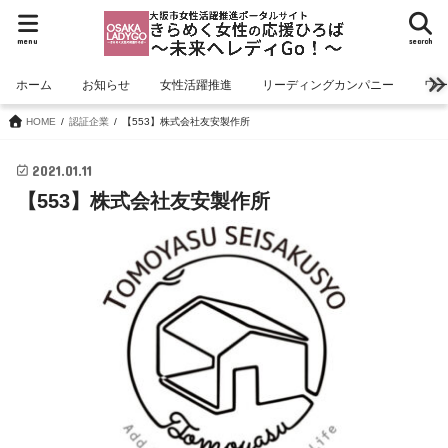
menu
search
ホーム
お知らせ
女性活躍推進
リーディングカンパニー
ワ
HOME
認証企業
【553】株式会社友安製作所
2021.01.11
【553】株式会社友安製作所