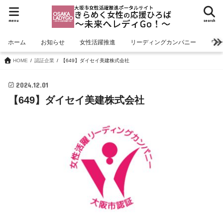
menu
search
ホーム
お知らせ
女性活躍推進
リーディングカンパニー
ワ
HOME
認証企業
【649】ダイセイ美建株式会社
2024.12.01
【649】ダイセイ美建株式会社