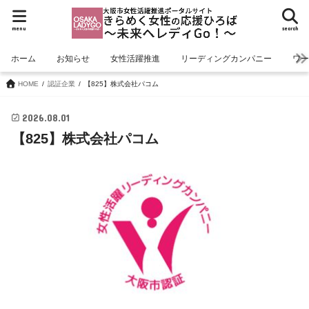
menu
search
ホーム
お知らせ
女性活躍推進
リーディングカンパニー
ワ
HOME
認証企業
【825】株式会社パコム
2026.08.01
【825】株式会社パコム