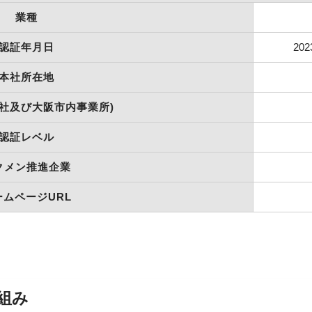
業種
認証年月日
20
本社所在地
本社及び大阪市内事業所)
認証レベル
クメン推進企業
ームページURL
組み