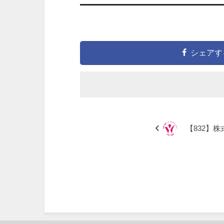
シェアす
【832】