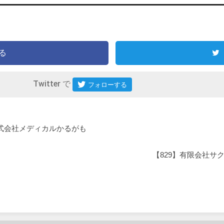
る
Twitter で
株式会社メディカルかるがも
【829】有限会社サ