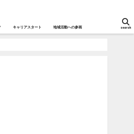
フ
キャリアスタート
地域活動への参画
search
地域活動への参画
女性チャレンジ応援拠点とは
女性の視点からの防災