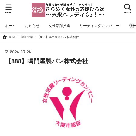
menu
search
ホーム
お知らせ
女性活躍推進
リーディングカンパニー
ワ
HOME
認証企業
【888】鳴門屋製パン株式会社
2024.03.26
【888】鳴門屋製パン株式会社