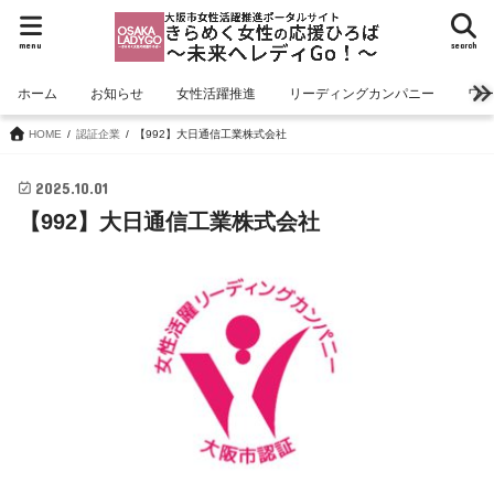
menu
search
ホーム
お知らせ
女性活躍推進
リーディングカンパニー
ワ
HOME
認証企業
【992】大日通信工業株式会社
2025.10.01
【992】大日通信工業株式会社