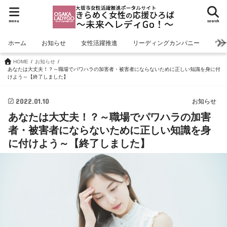
menu
search
ホーム
お知らせ
女性活躍推進
リーディングカンパニー
ワ
HOME
お知らせ
あなたは大丈夫！？～職場でパワハラの加害者・被害者にならないために正しい知識を身に付
けよう～【終了しました】
2022.01.10
お知らせ
あなたは大丈夫！？～職場でパワハラの加害
者・被害者にならないために正しい知識を身
に付けよう～【終了しました】