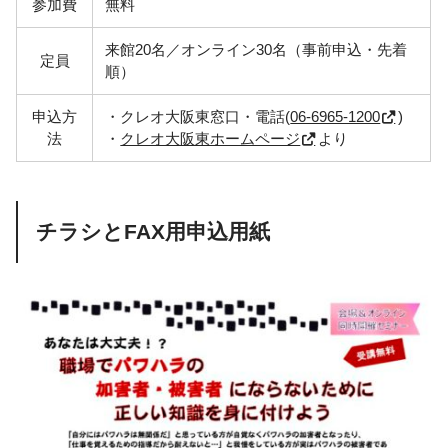
参加費
無料
来館20名／オンライン30名（事前申込・先着
定員
順）
申込方
・クレオ大阪東窓口・電話(
06-6965-1200
)
法
・
クレオ大阪東ホームページ
より
チラシとFAX用申込用紙