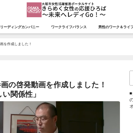
リーディングカンパニー
ワークライフバランス
男性のワーク＆ライ
援会議
リーディングカンパニー
認証状況
市長表彰
平成26年度市長表彰
平成27年度市長表彰
平成28年度市長表彰
平成29年度市長表彰
平成30年度市長表彰
令和元年度市長表彰
令和２年度市長表彰
令和３年度市長表彰
令和４年度市長表彰
令和５年度市長表彰
令和６年度市長表彰
令和７年度市長表彰
動画を作成しました！
」
参画の啓発動画を作成しました！
しい関係性」
オ