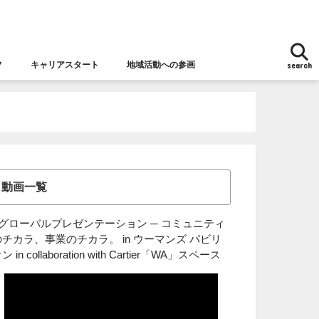
フ
キャリアスタート
地域活動への参画
search
地域活動への参画
女性チャレンジ応援拠点とは
女性の視点からの防災
動画一覧
■グローバルプレゼンテーション ─ コミュニティ
のチカラ、事業のチカラ。 in ウーマンズ パビリ
ン in collaboration with Cartier「WA」スペース