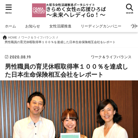
menu
search
ホーム
お知らせ
女性活躍推進
リーディングカンパニー
ワ
HOME
ワーク＆ライフバランス
男性職員の育児休暇取得率１００％を達成した日本生命保険相互会社をレポート
2020.08.19
ワーク＆ライフバランス
男性職員の育児休暇取得率１００％を達成し
た日本生命保険相互会社をレポート