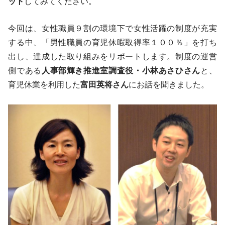
ット
してみてください。
今回は、女性職員９割の環境下で女性活躍の制度が充実
する中、「男性職員の育児休暇取得率１００％」を打ち
出し、達成した取り組みをリポートします。制度の運営
側である
人事部輝き推進室調査役・小林あさひさん
と、
育児休業を利用した
富田英将さん
にお話を聞きました。