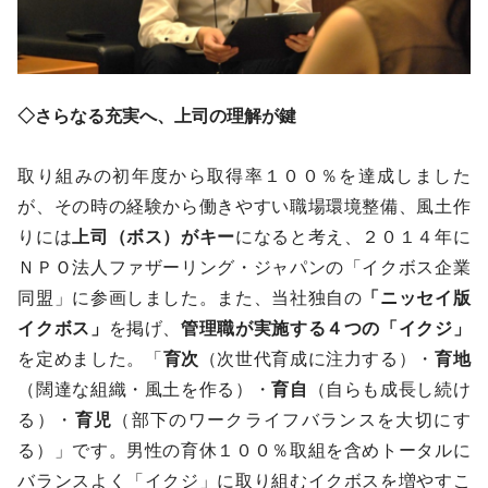
◇
さらなる充実へ、上司の理解が鍵
取り組みの初年度から取得率１００％を達成しました
が、その時の経験から働きやすい職場環境整備、風土作
りには
上司（ボス）がキー
になると考え、２０１４年に
ＮＰＯ法人ファザーリング・ジャパンの「イクボス企業
同盟」に参画しました。また、当社独自の
「ニッセイ版
イクボス」
を掲げ、
管理職が実施する４つの「イクジ」
を定めました。「
育次
（次世代育成に注力する）・
育地
（闊達な組織・風土を作る）・
育自
（自らも成長し続け
る）・
育児
（部下のワークライフバランスを大切にす
る）」です。男性の育休１００％取組を含めトータルに
バランスよく「イクジ」に取り組むイクボスを増やすこ