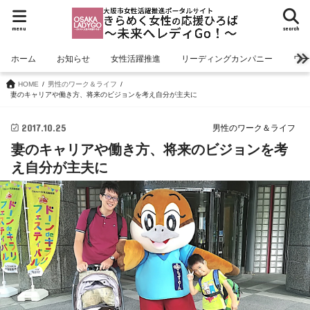
menu
search
ホーム
お知らせ
女性活躍推進
リーディングカンパニー
ワ
HOME
男性のワーク＆ライフ
妻のキャリアや働き方、将来のビジョンを考え自分が主夫に
2017.10.25
男性のワーク＆ライフ
妻のキャリアや働き方、将来のビジョンを考
え自分が主夫に