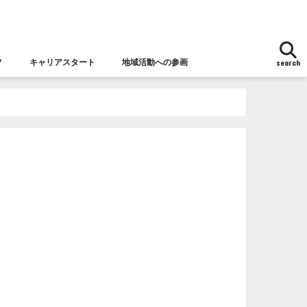
フ
キャリアスタート
地域活動への参画
search
地域活動への参画
女性チャレンジ応援拠点とは
女性の視点からの防災