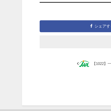
シェアす
【1022