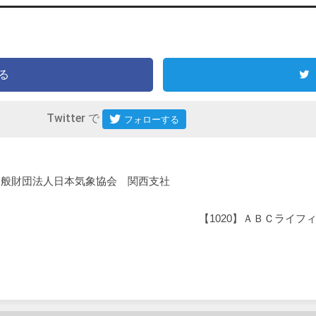
る
Twitter で
】一般財団法人日本気象協会 関西支社
【1020】ＡＢＣライフ