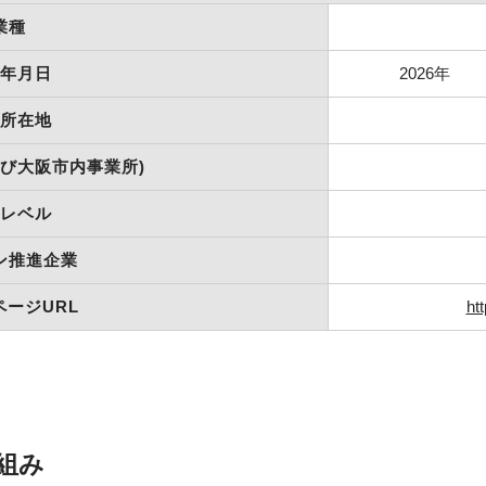
業種
年月日
2026年
所在地
及び大阪市内事業所)
レベル
ン推進企業
ページURL
ht
組み