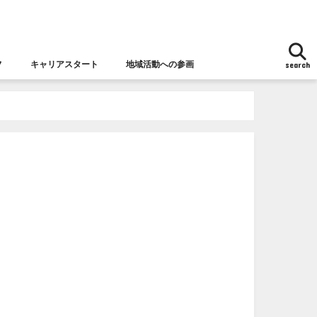
フ
キャリアスタート
地域活動への参画
search
地域活動への参画
女性チャレンジ応援拠点とは
女性の視点からの防災