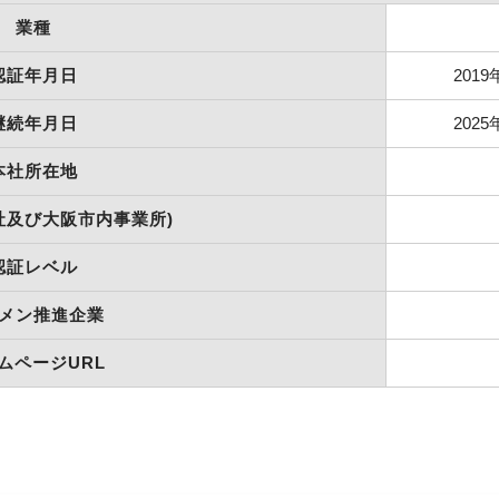
業種
認証年月日
2019
継続年月日
2025
本社所在地
社及び大阪市内事業所)
認証レベル
メン推進企業
ムページURL