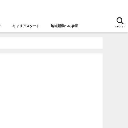
フ
キャリアスタート
地域活動への参画
search
地域活動への参画
女性チャレンジ応援拠点とは
女性の視点からの防災