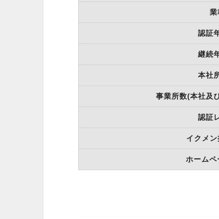
業
認証
継続
本社
事業所数(本社及
認証
イクメン
ホームペ