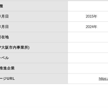
種
年月日
2015年
年月日
2024年
所在地
び大阪市内事業所)
レベル
推進企業
ージURL
https