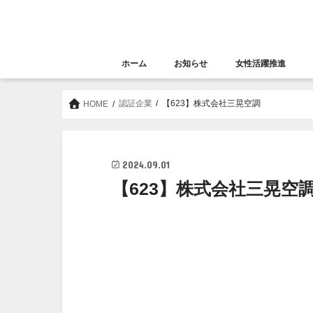
ホーム
お知らせ
女性活躍推進
お知らせ
セミナー
女性活躍推進
大阪女性きらめき応
認証企業
【623】株式会社三晃空調
HOME
2024.09.01
【623】株式会社三晃空