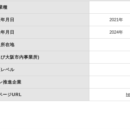
業種
証年月日
2021年
続年月日
2024年
社所在地
及び大阪市内事業所)
証レベル
ン推進企業
ページURL
ht