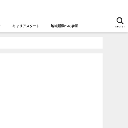
フ
キャリアスタート
地域活動への参画
search
地域活動への参画
女性チャレンジ応援拠点とは
女性の視点からの防災