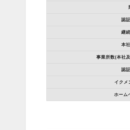
認
継
本
事業所数(本社
認
イクメ
ホーム