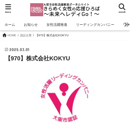
menu
search
ホーム
お知らせ
女性活躍推進
リーディングカンパニー
ワ
HOME
認証企業
【970】株式会社KOKYU
2025.03.01
【970】株式会社KOKYU