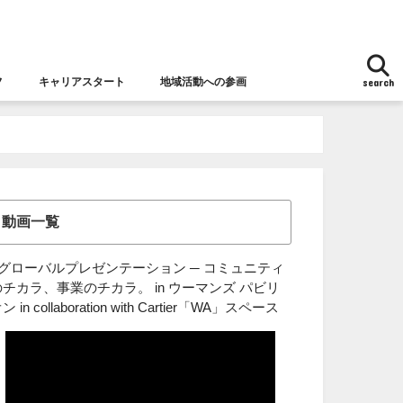
フ
キャリアスタート
地域活動への参画
search
地域活動への参画
女性チャレンジ応援拠点とは
女性の視点からの防災
動画一覧
■グローバルプレゼンテーション ─ コミュニティ
のチカラ、事業のチカラ。 in ウーマンズ パビリ
ン in collaboration with Cartier「WA」スペース