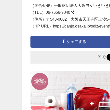
（問合せ先）一般財団法人大阪男女いきいき
（TEL）
06-7656-9040
（住所）〒543-0002 大阪市天王寺区上汐5-6
（HP URL）
https://danjo.osaka.jp/odiz/even
シェアする
X で