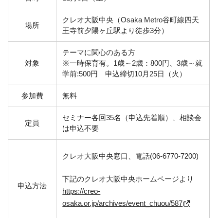
クレオ大阪中央（Osaka Metro谷町線四天
場所
王寺前夕陽ヶ丘駅より徒歩3分）
テーマに関心のある方
対象
※一時保育有。1歳～2歳：800円、3歳～就
学前:500円 申込締切10月25日（火）
参加費
無料
セミナー各回
35
名（申込先着順）、相談会
定員
は申込不要
クレオ大阪中央窓口、電話
(06-6770-7200)
下記のクレオ大阪中央ホームページより
申込方法
https://creo-
osaka.or.jp/archives/event_chuou/587