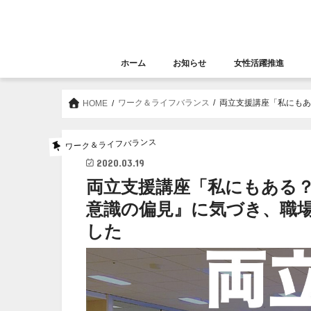
ホーム
お知らせ
女性活躍推進
お知らせ
セミナー
女性活躍推進
大阪女性きらめき応
ワーク＆ライフバランス
両立支援講座「私にも
HOME
ワーク＆ライフバランス
2020.03.19
両立支援講座「私にもある
意識の偏見』に気づき、職
した