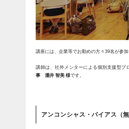
講座には、企業等でお勤めの方々39名が参
講師は、社外メンターによる個別支援型プ
事 瀧井 智美 様
です。
アンコンシャス・バイアス（無