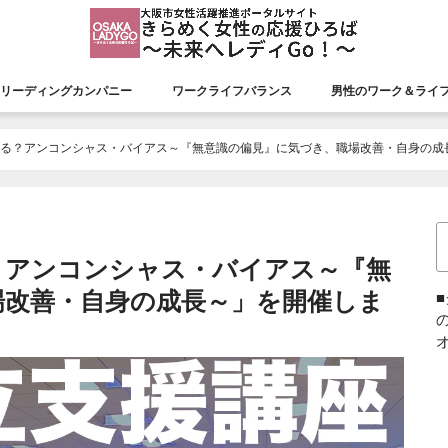
リーディングカンパニー
ワークライフバランス
男性のワーク＆ライ
援会議
リーディングカンパニー
認証状況
市長表彰
平成26年度市長表彰
平成27年度市長表彰
平成28年度市長表彰
平成29年度市長表彰
平成30年度市長表彰
令和元年度市長表彰
令和２年度市長表彰
令和３年度市長表彰
令和４年度市長表彰
令和５年度市長表彰
令和６年度市長表彰
令和７年度市長表彰
ある？アンコンシャス・バイアス～『無意識の偏見』に気づき、職場改善・自身の成
？アンコンシャス・バイアス～『無
場改善・自身の成長～」を開催しま
オ