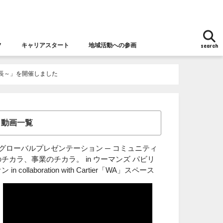
フ
キャリアスタート
地域活動への参画
search
地域活動への参画
女性チャレンジ応援拠点とは
女性の視点からの防災
長～」を開催しました
動画一覧
■グローバルプレゼンテーション ─ コミュニティ
のチカラ、事業のチカラ。 in ウーマンズ パビリ
ン in collaboration with Cartier「WA」スペース