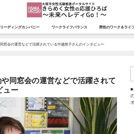
リーディングカンパニー
ワークライフバランス
男性のワーク＆ライ
援会議
リーディングカンパニー
認証状況
市長表彰
平成26年度市長表彰
平成27年度市長表彰
平成28年度市長表彰
平成29年度市長表彰
平成30年度市長表彰
令和元年度市長表彰
令和２年度市長表彰
令和３年度市長表彰
令和４年度市長表彰
令和５年度市長表彰
令和６年度市長表彰
令和７年度市長表彰
や同窓会の運営などで活躍されている中越慈子さんのインタビュー
動や同窓会の運営などで活躍されて
ビュー
オ