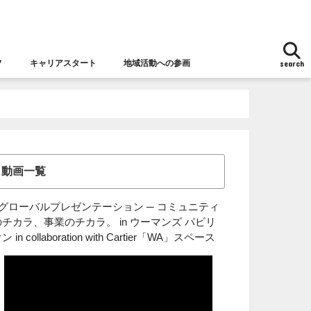
フ
キャリアスタート
地域活動への参画
search
地域活動への参画
女性チャレンジ応援拠点とは
女性の視点からの防災
動画一覧
■グローバルプレゼンテーション ─ コミュニティ
のチカラ、事業のチカラ。 in ウーマンズ パビリ
ン in collaboration with Cartier「WA」スペース