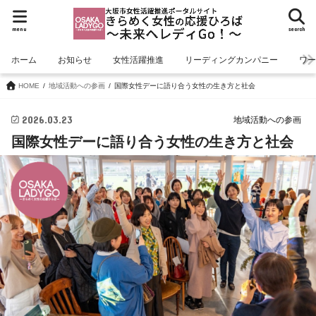
menu
search
ホーム
お知らせ
女性活躍推進
リーディングカンパニー
ワ
HOME
地域活動への参画
国際女性デーに語り合う女性の生き方と社会
2026.03.23
地域活動への参画
国際女性デーに語り合う女性の生き方と社会