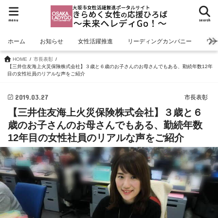
menu
search
ホーム
お知らせ
女性活躍推進
リーディングカンパニー
ワ
HOME
市長表彰
【三井住友海上火災保険株式会社】３歳と６歳のお子さんのお母さんでもある、勤続年数12年
目の女性社員のリアルな声をご紹介
2019.03.27
市長表彰
【三井住友海上火災保険株式会社】３歳と６
歳のお子さんのお母さんでもある、勤続年数
12年目の女性社員のリアルな声をご紹介