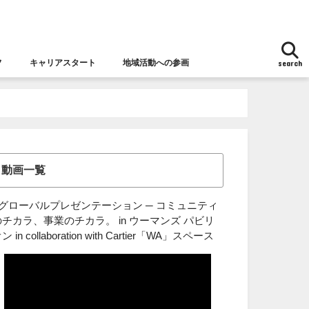
フ
キャリアスタート
地域活動への参画
search
地域活動への参画
女性チャレンジ応援拠点とは
女性の視点からの防災
動画一覧
■グローバルプレゼンテーション ─ コミュニティ
のチカラ、事業のチカラ。 in ウーマンズ パビリ
ン in collaboration with Cartier「WA」スペース