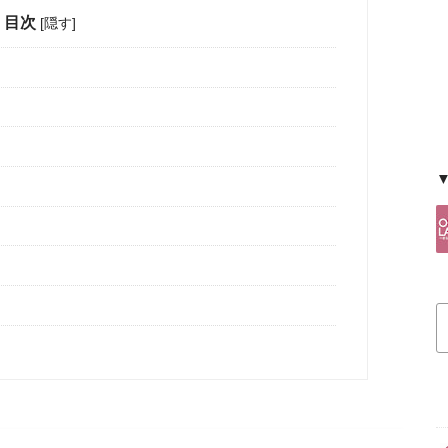
目次
[
隠す
]