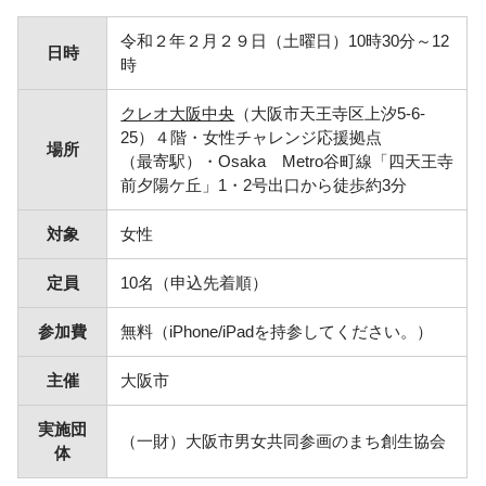
令和２年２月２９日（土曜日）10時30分～12
日時
時
クレオ大阪中央
（大阪市天王寺区上汐5-6-
25）４階・女性チャレンジ応援拠点
場所
（最寄駅）・Osaka Metro谷町線「四天王寺
前夕陽ケ丘」1・2号出口から徒歩約3分
対象
女性
定員
10名（申込先着順）
参加費
無料（iPhone/iPadを持参してください。）
主催
大阪市
実施団
（一財）大阪市男女共同参画のまち創生協会
体