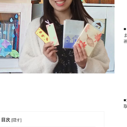
目次
[
隠す
]