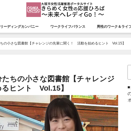
リーディングカンパニー
ワークライフバランス
男性のワーク＆ライ
援会議
リーディングカンパニー
認証状況
市長表彰
平成26年度市長表彰
平成27年度市長表彰
平成28年度市長表彰
平成29年度市長表彰
平成30年度市長表彰
令和元年度市長表彰
令和２年度市長表彰
令和３年度市長表彰
令和４年度市長表彰
令和５年度市長表彰
令和６年度市長表彰
令和７年度市長表彰
ちの小さな図書館【チャレンジの先輩に聞く！ 活動を始めるヒント Vol.15】
分たちの小さな図書館【チャレンジ
ヒント Vol.15】
オ