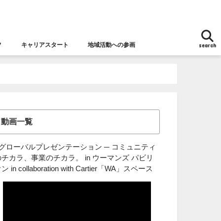
フ
キャリアスタート
地域活動への参画
search
地域活動への参画
女性チャレンジ応援拠点とは
女性の視点からの防災
動画一覧
■グローバルプレゼンテーション ─ コミュニティ
のチカラ、事業のチカラ。 in ウーマンズ パビリ
ン in collaboration with Cartier「WA」スペース