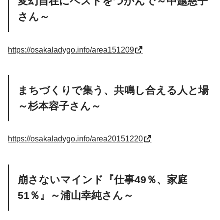
変幻自在にベストをつかんで～中越慈子
さん～
https://osakaladygo.info/
area151209
まちづくりで集う、共鳴し合える人と場
～杉本容子さん～
https://osakaladygo.info/area20151220
崩さないマインド『仕事49％、家庭
51％』～浦山幸純さん～