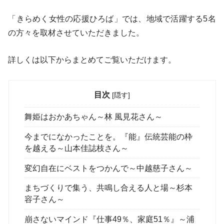
「きらめく女性の応援ひろば」では、地域で活躍する5名
の方々を取材させていただきました。
詳しくは以下からまとめてご覧いただけます。
目次
[
隠す
]
舞姫はおかあちゃん～林 風見花さん～
今までになかったことを。『能』伝統芸能の枠
を越える～山本佳誌枝さん～
変幻自在にベストをつかんで～中越慈子さん～
まちづくりで集う、共鳴し合える人と場～杉本
容子さん～
崩さないマインド『仕事49％、家庭51％』～浦